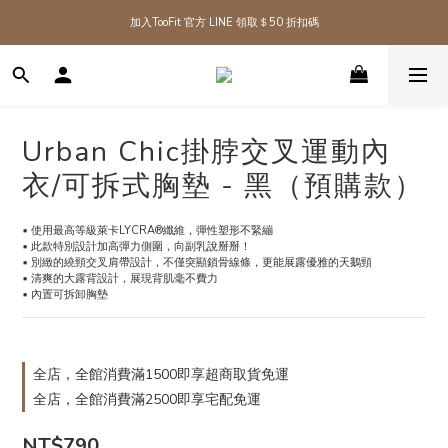
全館消費滿1500即享【超取免運費】！
加入TooFit 官方 LINE 領取＄50 折扣碼
全館消費滿1500即享【超取免運費】！
Urban Chic掛脖交叉運動內
衣/可拆式胸墊 - 黑（預購款）
▪️ 使用最高等級萊卡LYCRA®纖維，彈性塑形不緊繃
▪️ 此款特別設計加高彈力側圍，向副乳說掰掰！
▪️ 別緻的繞頸交叉肩帶設計，不僅突顯鎖骨線條，更能展露優雅的天鵝頸
▪️ 清爽的大露背設計，展現背肌毫不費力
▪️ 內置可拆卸胸墊
全店，全館消費滿1500即享超商取貨免運
全店，全館消費滿2500即享宅配免運
NT$790