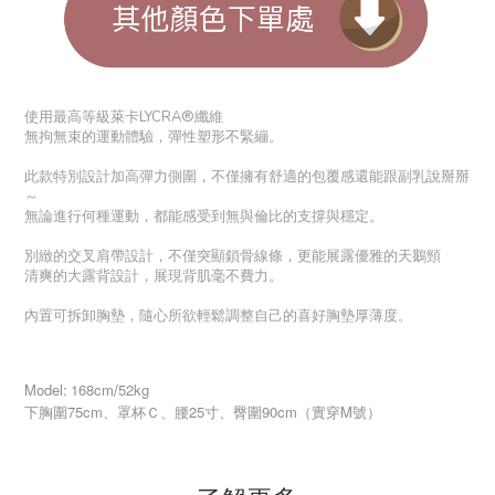
使用最高等級萊卡LYCRA®纖維
無拘無束的運動體驗，彈性塑形不緊繃
。
此款特別設計加高彈力側圍，不僅擁有舒適的包覆感還能跟副乳說掰掰
～
無論進行何種運動，都能感受到無與倫比的支撐與穩定。
別緻的交叉肩帶設計，不僅突顯鎖骨線條，更能展露優雅的天鵝頸
清爽的大露背設計，展現背肌毫不費力
。
內置可拆卸胸墊，隨心所欲輕鬆調整自己的喜好胸墊厚薄度
。
Model:
168cm
52kg
/
75cm
25寸
90cm
M
下胸圍
、罩杯Ｃ、腰
、臀圍
（實穿
號）