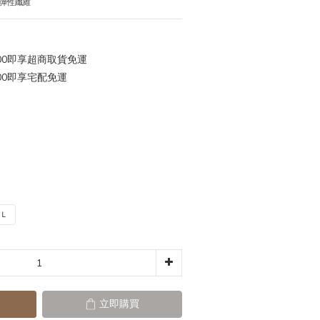
物基彈性纖維
00即享超商取貨免運
00即享宅配免運
Ｌ
立即購買