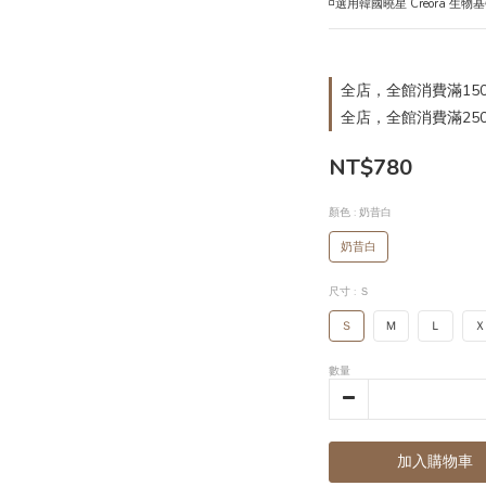
◽️選用韓國曉星 Creora 生
全店，全館消費滿15
全店，全館消費滿25
NT$780
顏色
: 奶昔白
奶昔白
尺寸
: Ｓ
Ｓ
Ｍ
Ｌ
Ｘ
數量
加入購物車