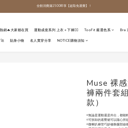
全館消費滿1500即享【超取免運費】！
加入TooFit 官方 LINE 領取＄50 折扣碼
全館消費滿1500即享【超取免運費】！
熱銷🔥大家都在買
運動成套系列 上衣＋下褲👯‍♀️
TooFit 嚴選色系
Bra
🚀
貼身小物
名人實穿分享
NOTICE購物須知
Muse 
褲兩件套組
款）
◽️無論是運動還是外出，都能
◽️可拆卸的遮臀裙可以隨心所
◽️微喇叭褲管巧妙修飾腿部線