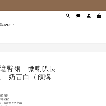
 運動內衣
立即購買
裸感遮臀裙＋微喇叭長
 - 奶昔白（預購
輕鬆應對
欲地搭配
條，展現纖長的美感