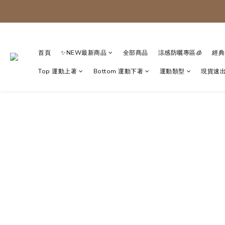
首頁
✨NEW最新商品
全部商品
涼感防曬專區🧊
經典
Top 運動上著
Bottom 運動下著
運動類型
現貨速出