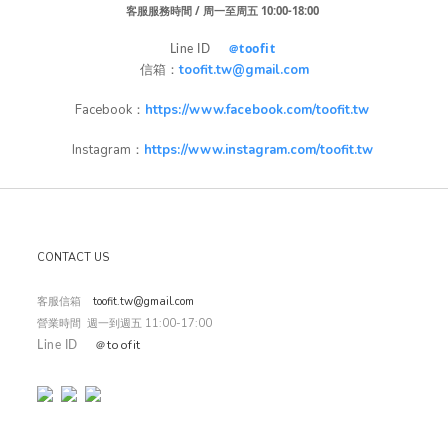
客服服務時間 / 周一至周五 10:00-18:00 
toofit
＠
Line ID
信箱：
toofit.tw@gmail.com
Facebook：
https://www.facebook.com/toofit.tw
Instagram：
https://www.instagram.com/toofit.tw
CONTACT US
客服信箱
toofit.tw@gmail.com
營業時間 週一到週五 11:00-17:00
toofit
＠
Line ID