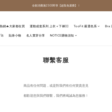
全館消費滿1500即享【超取免運費】！
全館消費滿1500即享【超取免運費】！
加入TooFit 官方 LINE 領取＄50 折扣碼
熱銷🔥大家都在買
運動成套系列 上衣＋下褲👯‍♀️
TooFit 嚴選色系
Bra
全館消費滿1500即享【超取免運費】！
🚀
貼身小物
名人實穿分享
NOTICE購物須知
聯繫客服
商品有任何問題，或是對我們有任何寶貴意見
都歡迎您與我們聯繫，我們將竭誠為您服務！